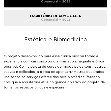
Comercial - 2025
ESCRITÓRIO DE ADVOCACIA
Comercial - 2025
Estética e Biomedicina
O projeto desenvolvido para essa clínica buscou tornar a
experiência com um con­sul­tório a mais aconchegante e úni­ca
possível. Com a paleta de cores do­minada pelos tons neutros,
suaves e delicados, a clínica de apenas 47 me­tros quadrados
une todos os serviços ofe­recidos pela biomédica, fazendo
com que a arquitetura atue no grande obje­tivo do projeto de
tornar os espaços únicos e especiais.