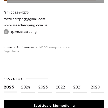
(54) 99634-1379
mezclaarqeng@gmail.com
www.mezclaarqeng.com.br
@
mezclaarqeng
Home
Profissionais
MEZCLA Arquitetura e
Engenharia
PROJETOS
2025
2024
2023
2022
2021
2020
Estética e Biomedicina