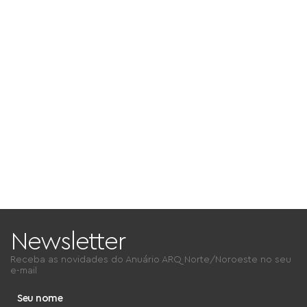
Newsletter
Receba as novidades do
Anuário ARQ Norte/Noroeste
no seu
e-mail
Seu nome