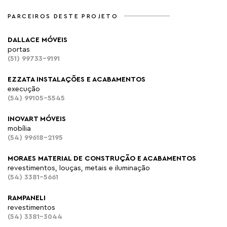
PARCEIROS DESTE PROJETO
DALLACE MÓVEIS
portas
(51) 99733-9191
EZZATA INSTALAÇÕES E ACABAMENTOS
execução
(54) 99105-5545
INOVART MÓVEIS
mobília
(54) 99618-2195
MORAES MATERIAL DE CONSTRUÇÃO E ACABAMENTOS
revestimentos, louças, metais e iluminação
(54) 3381-5661
RAMPANELI
revestimentos
(54) 3381-3044